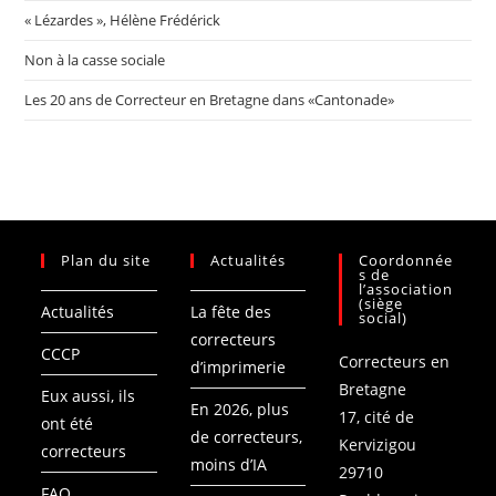
« Lézardes », Hélène Frédérick
Non à la casse sociale
Les 20 ans de Correcteur en Bretagne dans «Cantonade»
Plan du site
Actualités
Coordonnée
s de
l’association
(siège
Actualités
La fête des
social)
correcteurs
CCCP
Correcteurs en
d’imprimerie​
Bretagne
Eux aussi, ils
En 2026, plus
17, cité de
ont été
de correcteurs,
Kervizigou
correcteurs
moins d’IA
29710
FAQ